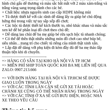
hình chú gấu dễ thương và màu sắc bắt mắt với 2 màu xám-trắng và
trắng vàng sang trọng dành cho các bé.
+ Chất liệu: nhựa nguyên sinh cao cấp HDPE không mùi
+ Tủ được thiết kế với các rãnh dễ dàng lấy ra giúp bé chủ động
hứng thú trong việc tự tay sắp xếp đồ chơi;
+ Các hộc tủ được thiết kế kích thước to, nhỏ khác nhau và màu sắc
xen kẽ để bé phân loại đồ chơi theo chủ đề;
+ Dễ dàng lau chùi để ba mẹ giúp bé rửa sạch hộc tủ nhanh chóng;
+ Có thể để thên thật nhiều những món đồ chơi cao như búp bê,
siêu nhân…trang trí cho chiếc tủ riêng của mình thật xinh xắn.
+ Lắp đặt dễ dàng với phụ kiện đi kèm đầy đủ để ba mẹ tháo lắp
thuận tiện khi di chuyển.
———————————-
=> HÀNG CÓ SẴN TẠI KHO HÀ NỘI VÀ TP. HCM
=> MIỄN PHÍ SHIP TOÀN QUỐC KHI BA MẸ LIÊN HỆ QUA
ZALO: 0907.213.666
=> VỚI ĐƠN HÀNG TẠI HÀ NỘI VÀ TP.HCM SẼ ĐƯỢC
GIAO LUÔN TRONG NGÀY
=> VỚI CÁC TỈNH LÂN CẬN SẼ GỬI XE TẢI HOẶC
CHÀNH XE CŨNG CÓ THỂ NHẬN HÀNG TRONG NGÀY
=> VỚI CÁC TỈNH Ở XA SẼ GỬI BƯU ĐIỆN, HOẶC NHÀ
XE THEO YÊU CẦU