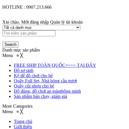
HOTLINE : 0907.213.666
Xin chào. Mời đăng nhập
Quản lý tài khoản
Danh mục sản phẩm
Menu
≡
╳
FREE SHIP TOÀN QUỐC=>>> TẠI ĐÂY
Đồ sơ sinh
Kệ để đồ chơi cho bé
Quây Full Set, Nhà bóng cầu trượt
Quây cũi nhựa cho bé
Đồ đùng, đồ chơi an toànthông minh
Sản phẩm bán chạy, giảm giá
More Categories
Menu
≡
╳
Trang chủ
Giới thiệu