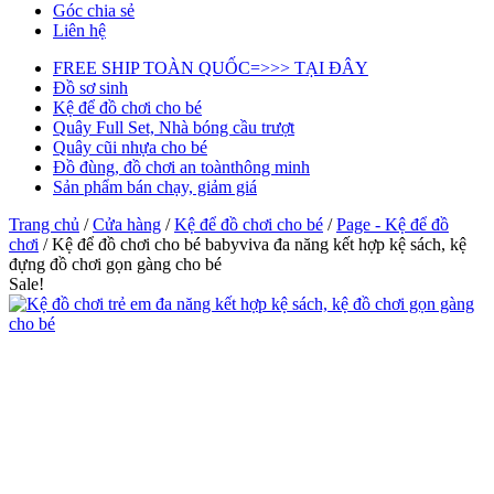
Góc chia sẻ
Liên hệ
FREE SHIP TOÀN QUỐC=>>> TẠI ĐÂY
Đồ sơ sinh
Kệ để đồ chơi cho bé
Quây Full Set, Nhà bóng cầu trượt
Quây cũi nhựa cho bé
Đồ đùng, đồ chơi an toànthông minh
Sản phẩm bán chạy, giảm giá
Trang chủ
/
Cửa hàng
/
Kệ để đồ chơi cho bé
/
Page - Kệ để đồ
chơi
/ Kệ để đồ chơi cho bé babyviva đa năng kết hợp kệ sách, kệ
đựng đồ chơi gọn gàng cho bé
Sale!