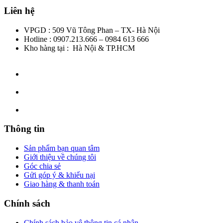
Liên hệ
VPGD : 509 Vũ Tông Phan – TX- Hà Nội
Hotline : 0907.213.666 – 0984 613 666
Kho hàng tại : Hà Nội & TP.HCM
Thông tin
Sản phẩm bạn quan tâm
Giới thiệu về chúng tôi
Góc chia sẻ
Gửi góp ý & khiếu nại
Giao hàng & thanh toán
Chính sách
Chính sách bảo vệ thông tin cá nhân