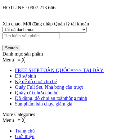
HOTLINE : 0907.213.666
Xin chào. Mời đăng nhập
Quản lý tài khoản
Danh mục sản phẩm
Menu
≡
╳
FREE SHIP TOÀN QUỐC=>>> TẠI ĐÂY
Đồ sơ sinh
Kệ để đồ chơi cho bé
Quây Full Set, Nhà bóng cầu trượt
Quây cũi nhựa cho bé
Đồ đùng, đồ chơi an toànthông minh
Sản phẩm bán chạy, giảm giá
More Categories
Menu
≡
╳
Trang chủ
Giới thiệu