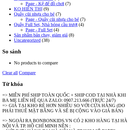
Page - Kệ để đồ chơi
(7)
KO HIỂN THỊ
(9)
Quây cũi nhựa cho bé
(7)
Page - Quây cũi nhựa cho bé
(7)
Quây Full Set, Nhà bóng cầu trượt
(4)
Page - Full Set
(4)
Sản phẩm bán chạy, giảm giá
(8)
Uncategorized
(38)
So sánh
No products to compare
Clear all
Compare
Từ khóa
=> MIỄN PHÍ SHIP TOÀN QUỐC + SHIP COD TẠI NHÀ KHI
BA MẸ LIÊN HỆ QUA ZALO: 0907.213.666 (TRỰC 24/7)
=> GIÁ TẠI KHO RẺ HƠN NHIỀU SO VỚI CỬA HÀNG (DO
PHẢI THUÊ MẶT BẰNG VÀ SẼ BỊ CỘNG VÀO GIÁ BÁN)
=> NGOÀI RA BONBONKIDS.VN CÓ 2 KHO HÀNG TẠI HÀ
NỘI VÀ TP. HỒ CHÍ MINH NÊN :