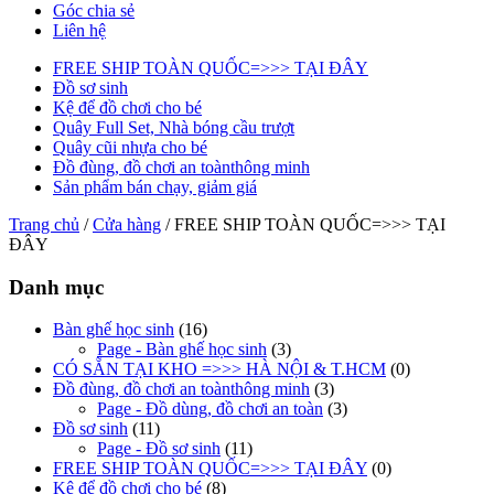
Góc chia sẻ
Liên hệ
FREE SHIP TOÀN QUỐC=>>> TẠI ĐÂY
Đồ sơ sinh
Kệ để đồ chơi cho bé
Quây Full Set, Nhà bóng cầu trượt
Quây cũi nhựa cho bé
Đồ đùng, đồ chơi an toànthông minh
Sản phẩm bán chạy, giảm giá
Trang chủ
/
Cửa hàng
/ FREE SHIP TOÀN QUỐC=>>> TẠI
ĐÂY
Danh mục
Bàn ghế học sinh
(16)
Page - Bàn ghế học sinh
(3)
CÓ SẴN TẠI KHO =>>> HÀ NỘI & T.HCM
(0)
Đồ đùng, đồ chơi an toànthông minh
(3)
Page - Đồ dùng, đồ chơi an toàn
(3)
Đồ sơ sinh
(11)
Page - Đồ sơ sinh
(11)
FREE SHIP TOÀN QUỐC=>>> TẠI ĐÂY
(0)
Kệ để đồ chơi cho bé
(8)