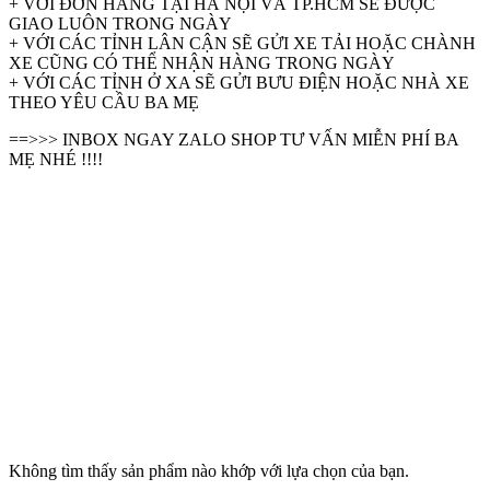
+ VỚI ĐƠN HÀNG TẠI HÀ NỘI VÀ TP.HCM SẼ ĐƯỢC
GIAO LUÔN TRONG NGÀY
+ VỚI CÁC TỈNH LÂN CẬN SẼ GỬI XE TẢI HOẶC CHÀNH
XE CŨNG CÓ THỂ NHẬN HÀNG TRONG NGÀY
+ VỚI CÁC TỈNH Ở XA SẼ GỬI BƯU ĐIỆN HOẶC NHÀ XE
THEO YÊU CẦU BA MẸ
==>>> INBOX NGAY ZALO SHOP TƯ VẤN MIỄN PHÍ BA
MẸ NHÉ !!!!
Không tìm thấy sản phẩm nào khớp với lựa chọn của bạn.